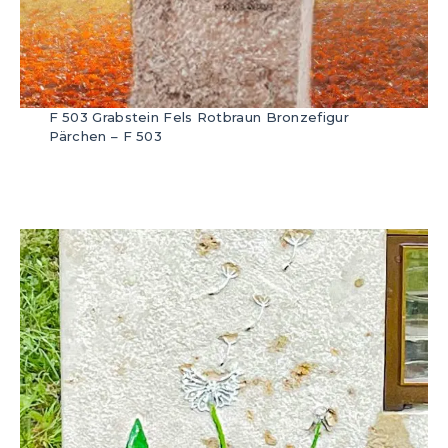
F 503 Grabstein Fels Rotbraun Bronzefigur
Pärchen – F 503