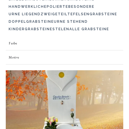
HANDWERKLICHE
POLIERTE
BESONDERE
URNE LIEGEND
ZWEIGETEILTE
FELSENGRABSTEINE
DOPPELGRABSTEINE
URNE STEHEND
KINDERGRABSTEINE
STELEN
ALLE GRABSTEINE
Farbe
Motive