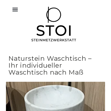
KÜCHE NATURSTEIN
BODEN FLIESEN NATURSTEIN
BAU & NATURSTEIN
HIMMELREICH MEMORIAL
ALTAR & SAKRALRAUM
Naturstein Waschtisch –
Ihr individueller
Waschtisch nach Maß