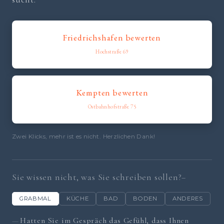
Friedrichshafen bewerten
Hochstraße 69
Kempten bewerten
Ostbahnhofstraße 75
Zwei Klicks, mehr ist es nicht. Herzlichen Dank!
Sie wissen nicht, was Sie schreiben sollen?
GRABMAL
KÜCHE
BAD
BODEN
ANDERES
Hatten Sie im Gespräch das Gefühl, dass Ihnen