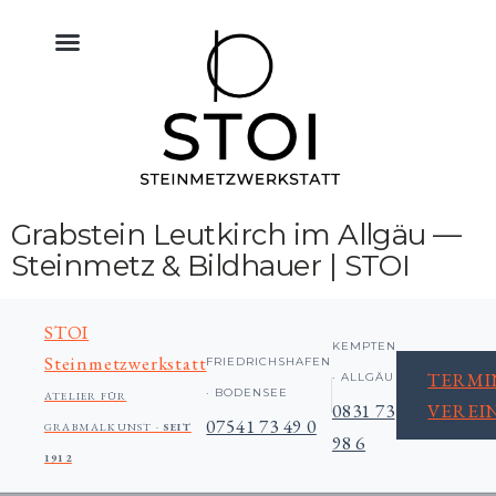
KÜCHE NATURSTEIN
BODEN FLIESEN NATURSTEIN
BAU & NATURSTEIN
HIMMELREICH MEMORIAL
ALTAR & SAKRALRAUM
Grabstein Leutkirch im Allgäu —
Steinmetz & Bildhauer | STOI
STOI
KEMPTEN
Steinmetzwerkstatt
FRIEDRICHSHAFEN
TERMI
· ALLGÄU
· BODENSEE
ATELIER FÜR
0831 73
VEREI
07541 73 49 0
GRABMALKUNST ·
SEIT
98 6
1912