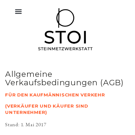
KÜCHE NATURSTEIN
BODEN FLIESEN NATURSTEIN
BAU & NATURSTEIN
HIMMELREICH MEMORIAL
ALTAR & SAKRALRAUM
Allgemeine
Verkaufsbedingungen (AGB)
FÜR DEN KAUFMÄNNISCHEN VERKEHR
(VERKÄUFER UND KÄUFER SIND
UNTERNEHMER)
Stand: 1. Mai 2017