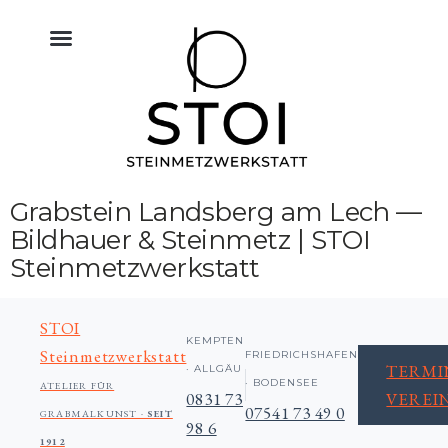
KÜCHE NATURSTEIN
BODEN FLIESEN NATURSTEIN
BAU & NATURSTEIN
HIMMELREICH MEMORIAL
ALTAR & SAKRALRAUM
Grabstein Landsberg am Lech —
Bildhauer & Steinmetz | STOI
Steinmetzwerkstatt
STOI
KEMPTEN
Steinmetzwerkstatt
FRIEDRICHSHAFEN
TERMI
· ALLGÄU
· BODENSEE
ATELIER FÜR
0831 73
VEREI
07541 73 49 0
GRABMALKUNST ·
SEIT
98 6
1912