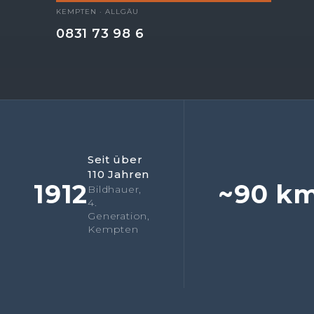
KEMPTEN · ALLGÄU
0831 73 98 6
Seit über
110 Jahren
1912
~90 k
Bildhauer,
4.
Generation,
Kempten