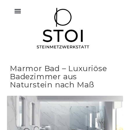
KÜCHE NATURSTEIN
BODEN FLIESEN NATURSTEIN
BAU & NATURSTEIN
HIMMELREICH MEMORIAL
ALTAR & SAKRALRAUM
Marmor Bad – Luxuriöse
Badezimmer aus
Naturstein nach Maß