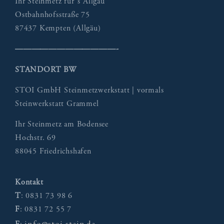
Ihr Steinmetz für´s Allgäu
Ostbahnhofsstraße 75
87437 Kempten (Allgäu)
————————————-
STANDORT BW
STOI GmbH Steinmetzwerkstatt | vormals
Steinwerkstatt Grammel
Ihr Steinmetz am Bodensee
Hochstr. 69
88045 Friedrichshafen
Kontakt
T
: 0831 73 98 6
F
: 0831 72 55 7
info@stoi-stein.de