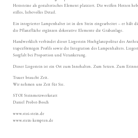
Herzsteine als gestalterisches Element platziert. Die weißen Herzen he
stilles, liebevolles Detail.
Ein integrierter Lampenhalter ist in den Stein eingearbeitet – er hält
die Pflanzfläche ergänzen dekorative Elemente die Grabanlage.
Handwerklich verbindet dieser Liegestein Hochglanzpolitur des Anthra
trapezförmigen Profils sowie die Integration des Lampenhalters. Liege
Sorgfalt bei Proportion und Verankerung.
Dieser Liegestein ist ein Ort zum Innehalten. Zum Setzen. Zum Erinne
Trauer braucht Zeit.
Wir nehmen uns Zeit für Sie.
STOI Steinmetzwerkstatt
Daniel Probst-Bosch
www.stoi-stein.de
www.stein-kempten.de