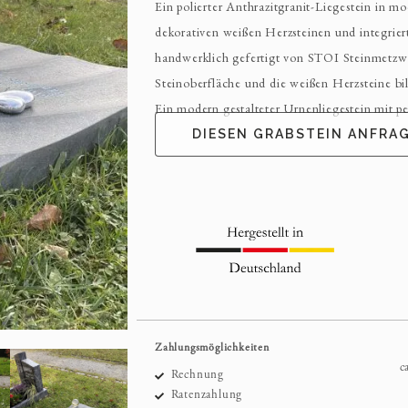
Ein polierter Anthrazitgranit-Liegestein in m
dekorativen weißen Herzsteinen und integrie
handwerklich gefertigt von STOI Steinmetzwer
Steinoberfläche und die weißen Herzsteine bi
Ein modern gestalteter Urnenliegestein mit pe
DIESEN GRABSTEIN ANFRA
Zahlungsmöglichkeiten
c
Rechnung
Ratenzahlung