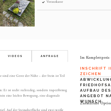
Vorauskasse
VIDEOS
ANFRAGE
Im Komplettpreis 
INSCHRIFT I
ZEICHEN
e sind eine Geste der Nähe – der Stein ist Teil
ABWICKLUN
FRIEDHOFS
AUFBAU DES
m: Er ist nicht rechteckig, sondern trapezförmig
ANGEBOT N
Stein eine leichte Bewegung, eine diagonale
WUNSCH
Zusätzliche Optio
tief. Auf der Steinoberfläche sind zwei weiße