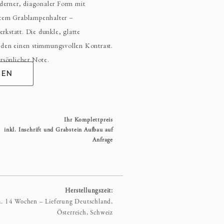
oderner, diagonaler Form mit
rtem Grablampenhalter –
kstatt. Die dunkle, glatte
lden einen stimmungsvollen Kontrast.
rsönlicher Note.
GEN
Ihr Komplettpreis
inkl. Inschrift und Grabstein Aufbau auf
Anfrage
Herstellungszeit:
a. 14 Wochen – Lieferung Deutschland,
Österreich, Schweiz