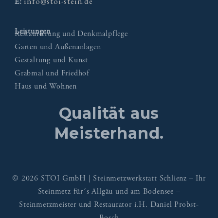
info@stoi-stein.de
E:
Leistungen
Restaurierung und Denkmalpflege
Garten und Außenanlagen
Gestaltung und Kunst
Grabmal und Friedhof
Haus und Wohnen
Qualität aus
Meisterhand.
© 2026 STOI GmbH | Steinmetzwerkstatt Schlienz – Ihr
Steinmetz für´s Allgäu und am Bodensee –
Steinmetzmeister und Restaurator i.H. Daniel Probst-