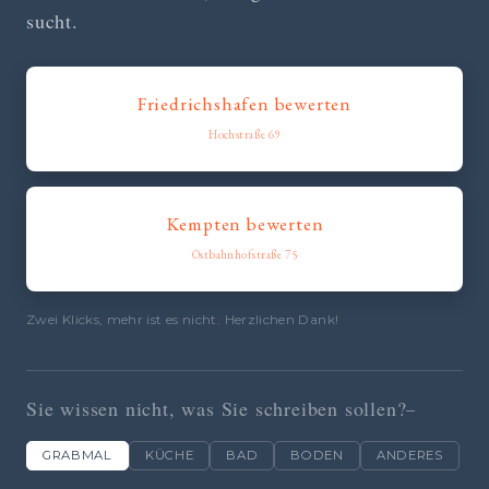
sucht.
Friedrichshafen bewerten
Hochstraße 69
Kempten bewerten
Ostbahnhofstraße 75
Zwei Klicks, mehr ist es nicht. Herzlichen Dank!
Sie wissen nicht, was Sie schreiben sollen?
GRABMAL
KÜCHE
BAD
BODEN
ANDERES