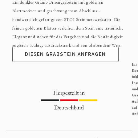
Ein dunkler Granit-Urnengrabstein mit goldenen
Blattmotiven und geschwungenem Abschluss –
handwerklich gefertigt von STOI Steinmetzwerkstatt. Die
feinen goldenen Blätter verleihen dem Stein eine natürliche
Eleganz und stehen für das Vergehen und die Beständigkeit
zugleich. Ruhig, ausdrucksstark und von bleibendem Wert.
DIESEN GRABSTEIN ANFRAGEN
Ihr
Kom
inkl
Ins
un
Gra
Auf
auf
Anf