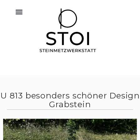
KÜCHE NATURSTEIN
BODEN FLIESEN NATURSTEIN
BAU & NATURSTEIN
HIMMELREICH MEMORIAL
ALTAR & SAKRALRAUM
U 813 besonders schöner Design
Grabstein