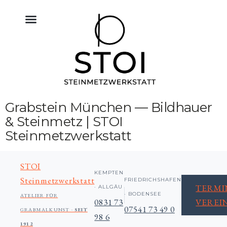
KÜCHE NATURSTEIN
BODEN FLIESEN NATURSTEIN
BAU & NATURSTEIN
HIMMELREICH MEMORIAL
ALTAR & SAKRALRAUM
Grabstein München — Bildhauer
& Steinmetz | STOI
Steinmetzwerkstatt
STOI
KEMPTEN
Steinmetzwerkstatt
FRIEDRICHSHAFEN
TERMI
· ALLGÄU
· BODENSEE
ATELIER FÜR
0831 73
VEREI
07541 73 49 0
GRABMALKUNST ·
SEIT
98 6
1912