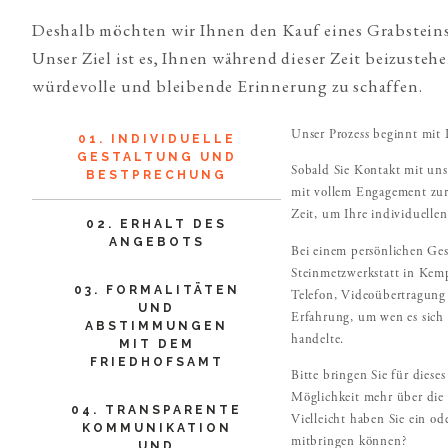
Deshalb möchten wir Ihnen den Kauf eines Grabsteins 
Unser Ziel ist es, Ihnen während dieser Zeit beizusteh
würdevolle und bleibende Erinnerung zu schaffen.
Unser Prozess beginnt mit I
01. INDIVIDUELLE
GESTALTUNG UND
Sobald Sie Kontakt mit un
BESTPRECHUNG
mit vollem Engagement zur
Zeit, um Ihre individuelle
02. ERHALT DES
ANGEBOTS
Bei einem persönlichen Ges
Steinmetzwerkstatt in Kemp
03. FORMALITÄTEN
Telefon, Videoübertragung 
UND
Erfahrung, um wen es sich
ABSTIMMUNGEN
handelte.
MIT DEM
FRIEDHOFSAMT
Bitte bringen Sie für diese
Möglichkeit mehr über die 
04. TRANSPARENTE
Vielleicht haben Sie ein od
KOMMUNIKATION
mitbringen können?
UND