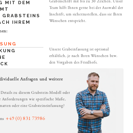
Grabinschrift mit bis zu 30 Zeichen. Unser
G MIT DEM
Team hilft Ihnen gerne bei der Auswahl der
AMT
Inschrift, um sicherzustellen, dass sie Ihren
 GRABSTEINS
Wünschen entspricht.
ACH IHREM
nen:
SSUNG
Unsere Grabeinfassung ist optional
KUNG
erhältlich, je nach Ihren Wünschen bzw.
NE
den Vorgaben des Friedhofs.
UCK
dividuelle Anfragen und weitere
 Details zu diesem Grabstein-Modell oder
le Anforderungen wie spezifische Maße,
inarten oder eine Grabsteineinfassung?
+49 (0) 831 73986
uns