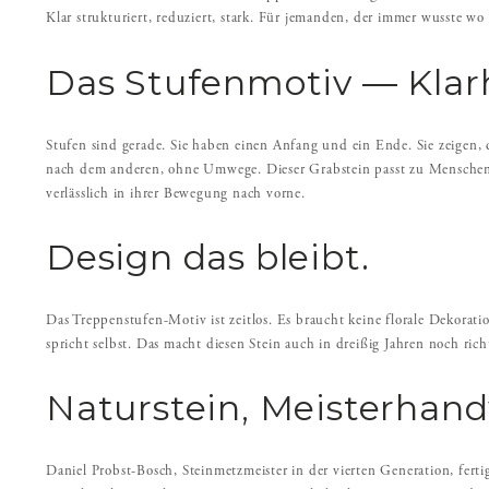
Klar strukturiert, reduziert, stark. Für jemanden, der immer wusste wo 
Das Stufenmotiv — Klarh
Stufen sind gerade. Sie haben einen Anfang und ein Ende. Sie zeigen,
nach dem anderen, ohne Umwege. Dieser Grabstein passt zu Menschen di
verlässlich in ihrer Bewegung nach vorne.
Design das bleibt.
Das Treppenstufen-Motiv ist zeitlos. Es braucht keine florale Dekorat
spricht selbst. Das macht diesen Stein auch in dreißig Jahren noch rich
Naturstein, Meisterhand
Daniel Probst-Bosch, Steinmetzmeister in der vierten Generation, fert