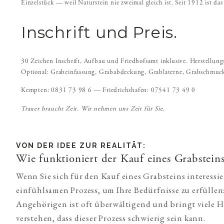
Einzelstück — weil Naturstein nie zweimal gleich ist. Seit 1912 ist d
Inschrift und Preis.
30 Zeichen Inschrift, Aufbau und Friedhofsamt inklusive. Herstellu
Optional: Grabeinfassung, Grababdeckung, Grablaterne, Grabschmuc
Kempten: 0831 73 98 6 — Friedrichshafen: 07541 73 49 0
Trauer braucht Zeit. Wir nehmen uns Zeit für Sie.
VON DER IDEE ZUR REALITÄT:
Wie funktioniert der Kauf eines Grabsteins
Wenn Sie sich für den Kauf eines Grabsteins interessi
einfühlsamen Prozess, um Ihre Bedürfnisse zu erfüllen:
Angehörigen ist oft überwältigend und bringt viele H
verstehen, dass dieser Prozess schwierig sein kann.