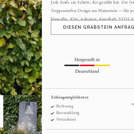
Jede Stufe ein Schritt, der gezählt hat. Der G
Treppenstufen-Design aus Naturstein — für 
hinwollte. Klar, reduziert, dauerhaft. STOI A
DIESEN GRABSTEIN ANFRA
Zahlungsmöglichkeiten
c
Rechnung
Ratenzahlung
Vorauskasse