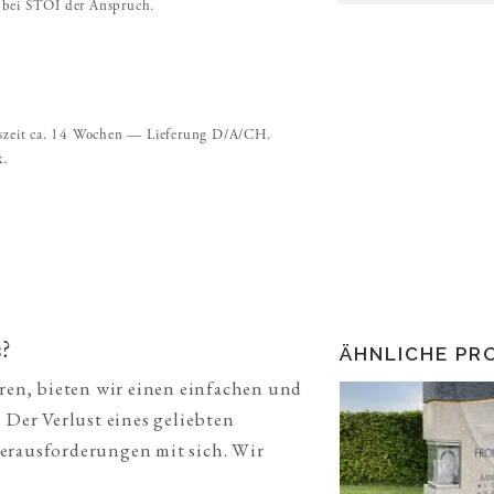
as bei STOI der Anspruch.
ngszeit ca. 14 Wochen — Lieferung D/A/CH.
k.
?
ÄHNLICHE PR
eren, bieten wir einen einfachen und
 Der Verlust eines geliebten
erausforderungen mit sich. Wir