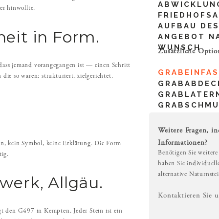
ABWICKLUN
er hinwollte.
FRIEDHOFS
AUFBAU DES
eit in Form.
ANGEBOT N
WUNSCH
Zusätzliche Optio
 dass jemand vorangegangen ist — einen Schritt
GRABEINFA
e so waren: strukturiert, zielgerichtet,
GRABABDEC
GRABLATER
GRABSCHM
Weitere Fragen, in
Informationen?
ion, kein Symbol, keine Erklärung. Die Form
Benötigen Sie weitere
tig.
haben Sie individuel
alternative Naturnste
werk, Allgäu.
Kontaktieren Sie 
igt den G497 in Kempten. Jeder Stein ist ein