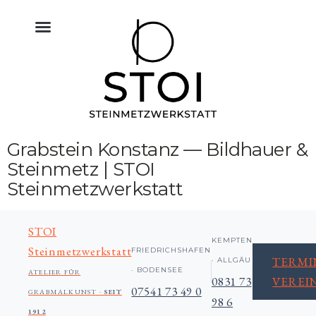
KÜCHE NATURSTEIN
BODEN FLIESEN NATURSTEIN
BAU & NATURSTEIN
HIMMELREICH MEMORIAL
ALTAR & SAKRALRAUM
Grabstein Konstanz — Bildhauer &
Steinmetz | STOI
Steinmetzwerkstatt
STOI
KEMPTEN
Steinmetzwerkstatt
FRIEDRICHSHAFEN
TERMI
· ALLGÄU
· BODENSEE
ATELIER FÜR
0831 73
VEREI
07541 73 49 0
GRABMALKUNST ·
SEIT
98 6
1912