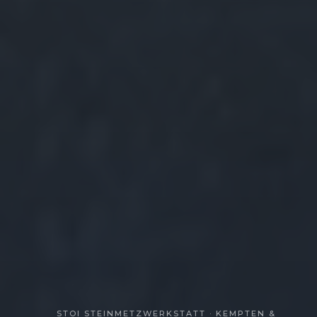
STOI STEINMETZWERKSTATT · KEMPTEN &