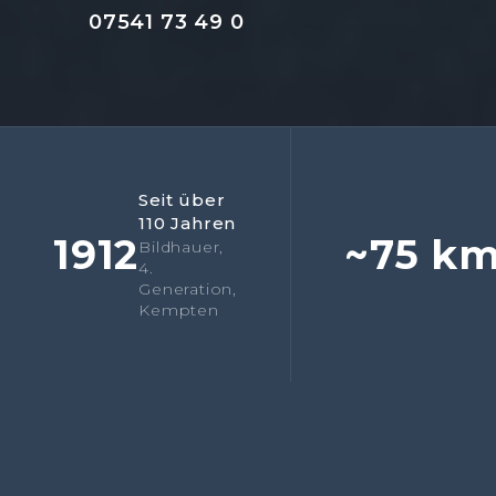
07541 73 49 0
Seit über
110 Jahren
1912
~75 k
Bildhauer,
4.
Generation,
Kempten