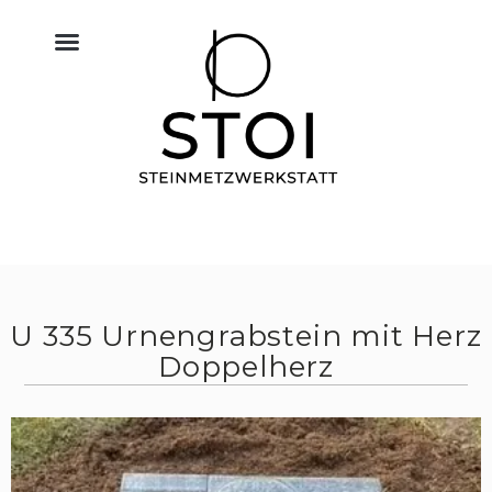
KÜCHE NATURSTEIN
BODEN FLIESEN NATURSTEIN
BAU & NATURSTEIN
HIMMELREICH MEMORIAL
ALTAR & SAKRALRAUM
U 335 Urnengrabstein mit Herz
Doppelherz