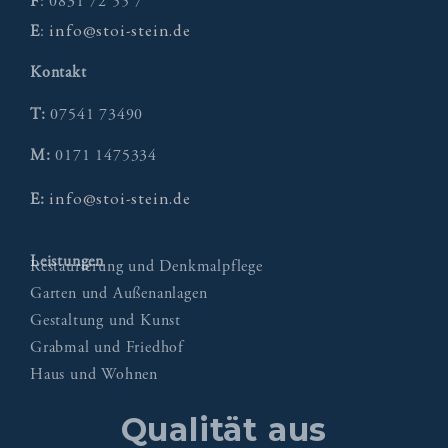
F
: 0831 72 55 7
info@stoi-stein.de
E
:
Kontakt
T:
07541 73490
M:
0171 1475334
info@stoi-stein.de
E:
Leistungen
Restaurierung und Denkmalpflege
Garten und Außenanlagen
Gestaltung und Kunst
Grabmal und Friedhof
Haus und Wohnen
Qualität aus