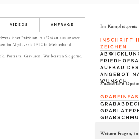
VIDEOS
ANFRAGE
Im Komplettpreis 
dwerklicher Präzision. Als Unikat aus unserer
INSCHRIFT I
ten im Allgäu, seit 1912 in Meisterhand.
ZEICHEN
ABWICKLUN
ole, Portraits, Gravuren. Wir beraten Sie gerne.
FRIEDHOFS
AUFBAU DES
ANGEBOT N
WUNSCH
Zusätzliche Optio
GRABEINFA
GRABABDEC
GRABLATER
GRABSCHM
Weitere Fragen, in