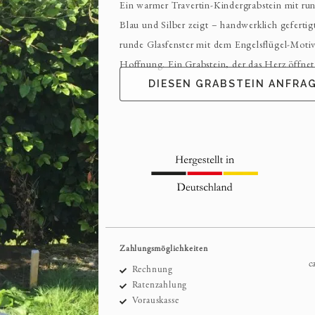
Ein warmer Travertin-Kindergrabstein mit rund
Blau und Silber zeigt – handwerklich geferti
runde Glasfenster mit dem Engelsflügel-Motiv
Hoffnung. Ein Grabstein, der das Herz öffnet
DIESEN GRABSTEIN ANFRA
Zahlungsmöglichkeiten
c
Rechnung
Ratenzahlung
Vorauskasse