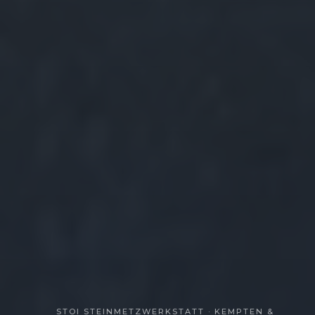
STOI STEINMETZWERKSTATT · KEMPTEN &