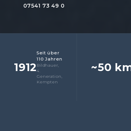
07541 73 49 0
Seit über
110 Jahren
1912
~50 k
Bildhauer,
4.
Generation,
Kempten