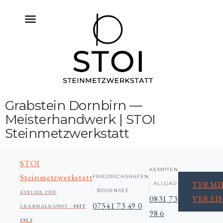
KÜCHE NATURSTEIN
BODEN FLIESEN NATURSTEIN
BAU & NATURSTEIN
HIMMELREICH MEMORIAL
ALTAR & SAKRALRAUM
Grabstein Dornbirn —
Meisterhandwerk | STOI
Steinmetzwerkstatt
STOI
KEMPTEN
Steinmetzwerkstatt
FRIEDRICHSHAFEN
TERMI
· ALLGÄU
· BODENSEE
ATELIER FÜR
0831 73
VEREI
07541 73 49 0
GRABMALKUNST ·
SEIT
98 6
1912