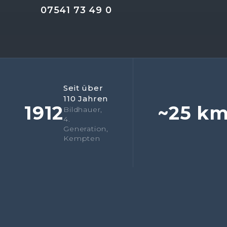
07541 73 49 0
Seit über
110 Jahren
1912
~25 k
Bildhauer,
4.
Generation,
Kempten