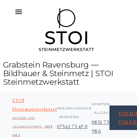
KÜCHE NATURSTEIN
BODEN FLIESEN NATURSTEIN
BAU & NATURSTEIN
HIMMELREICH MEMORIAL
ALTAR & SAKRALRAUM
Grabstein Ravensburg —
Bildhauer & Steinmetz | STOI
Steinmetzwerkstatt
STOI
KEMPTEN
Steinmetzwerkstatt
FRIEDRICHSHAFEN
TERMI
· ALLGÄU
· BODENSEE
ATELIER FÜR
0831 73
VEREI
07541 73 49 0
GRABMALKUNST ·
SEIT
98 6
1912