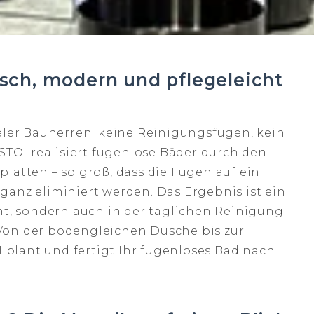
sch, modern und pflegeleicht
eler Bauherren: keine Reinigungsfugen, kein
 STOI realisiert fugenlose Bäder durch den
latten – so groß, dass die Fugen auf ein
ganz eliminiert werden. Das Ergebnis ist ein
ht, sondern auch in der täglichen Reinigung
Von der bodengleichen Dusche bis zur
plant und fertigt Ihr fugenloses Bad nach