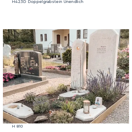
H423D Doppelgrabstein Unendlich
H 810