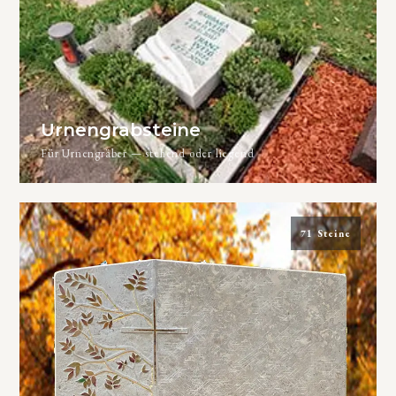
Urnengrabsteine
Für Urnengräber — stehend oder liegend
71 Steine