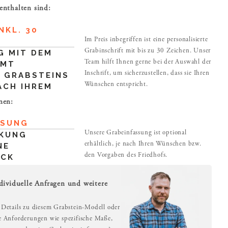
enthalten sind:
NKL. 30
Im Preis inbegriffen ist eine personalisierte
Grabinschrift mit bis zu 30 Zeichen. Unser
G MIT DEM
Team hilft Ihnen gerne bei der Auswahl der
AMT
Inschrift, um sicherzustellen, dass sie Ihren
 GRABSTEINS
Wünschen entspricht.
ACH IHREM
nen:
SSUNG
Unsere Grabeinfassung ist optional
KUNG
erhältlich, je nach Ihren Wünschen bzw.
NE
den Vorgaben des Friedhofs.
UCK
dividuelle Anfragen und weitere
 Details zu diesem Grabstein-Modell oder
le Anforderungen wie spezifische Maße,