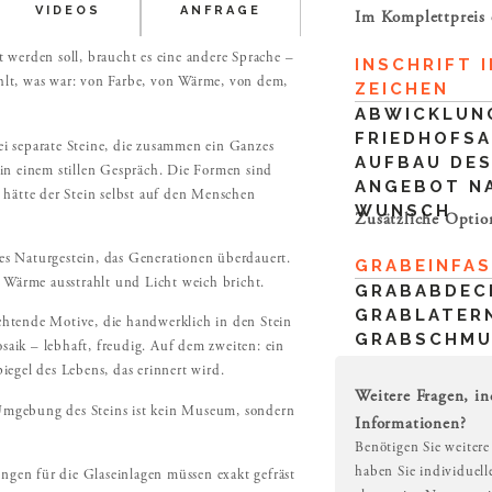
VIDEOS
ANFRAGE
Im Komplettpreis 
werden soll, braucht es eine andere Sprache –
INSCHRIFT I
ählt, was war: von Farbe, von Wärme, von dem,
ZEICHEN
ABWICKLUN
FRIEDHOFS
wei separate Steine, die zusammen ein Ganzes
AUFBAU DES
in einem stillen Gespräch. Die Formen sind
ANGEBOT N
hätte der Stein selbst auf den Menschen
WUNSCH
Zusätzliche Optio
tes Naturgestein, das Generationen überdauert.
GRABEINFA
ie Wärme ausstrahlt und Licht weich bricht.
GRABABDEC
GRABLATER
uchtende Motive, die handwerklich in den Stein
GRABSCHM
saik – lebhaft, freudig. Auf dem zweiten: ein
piegel des Lebens, das erinnert wird.
Weitere Fragen, in
mgebung des Steins ist kein Museum, sondern
Informationen?
Benötigen Sie weitere
haben Sie individuel
ngen für die Glaseinlagen müssen exakt gefräst