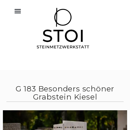
KÜCHE NATURSTEIN
BODEN FLIESEN NATURSTEIN
BAU & NATURSTEIN
HIMMELREICH MEMORIAL
ALTAR & SAKRALRAUM
G 183 Besonders schöner
Grabstein Kiesel