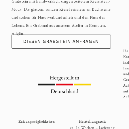
Grabstein mit handwerklich eingearbeitetem Kieselstein-
Motiv. Die glatten, runden Kiesel erinnern an Bachsteine
und stehen für Naturverbundenheit und den Fluss des
Lebens. Ein Grabmal aus unserem Atelier in Kempten,
Allgäu.
DIESEN GRABSTEIN ANFRAGEN
Ihr
Kom
inkl
Ins
un
Gra
Auf
auf
Anf
Zahlungsmöglichkeiten
Herstellungszeit:
ca. 14 Wochen – Lieferung