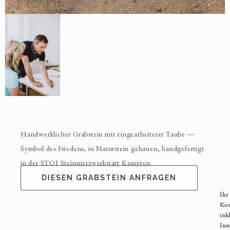
Handwerklicher Grabstein mit eingearbeiteter Taube —
Symbol des Friedens, in Naturstein gehauen, handgefertigt
in der STOI Steinmetzwerkstatt Kempten.
DIESEN GRABSTEIN ANFRAGEN
Ihr
Kom
inkl
Ins