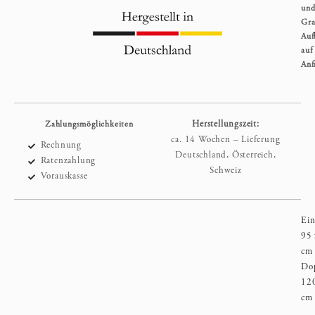
un
Gra
Auf
auf
Anf
Zahlungsmöglichkeiten
Herstellungszeit:
ca. 14 Wochen – Lieferung
Rechnung
Deutschland, Österreich,
Ratenzahlung
Schweiz
Vorauskasse
Ein
95 
cm
Dop
120
cm