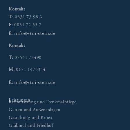
Kontakt
T
: 0831 73 98 6
F
: 0831 72 55 7
info@stoi-stein.de
E
:
Kontakt
T:
07541 73490
M:
0171 1475334
info@stoi-stein.de
E:
Leistungen
Restaurierung und Denkmalpflege
Garten und Außenanlagen
Gestaltung und Kunst
Grabmal und Friedhof