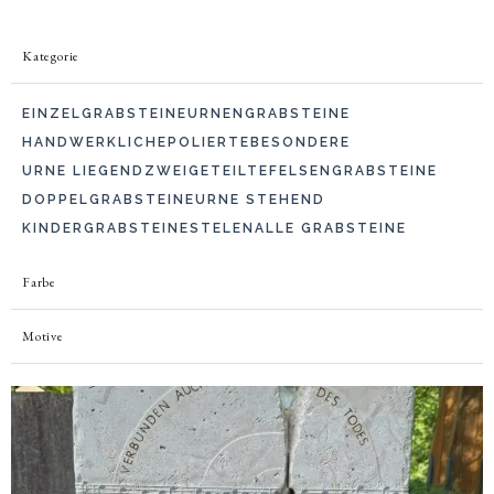
Kategorie
EINZELGRABSTEINE
URNENGRABSTEINE
HANDWERKLICHE
POLIERTE
BESONDERE
URNE LIEGEND
ZWEIGETEILTE
FELSENGRABSTEINE
DOPPELGRABSTEINE
URNE STEHEND
KINDERGRABSTEINE
STELEN
ALLE GRABSTEINE
Farbe
Motive