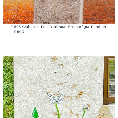
F 503 Grabstein Fels Rotbraun Bronzefigur Pärchen
– F 503