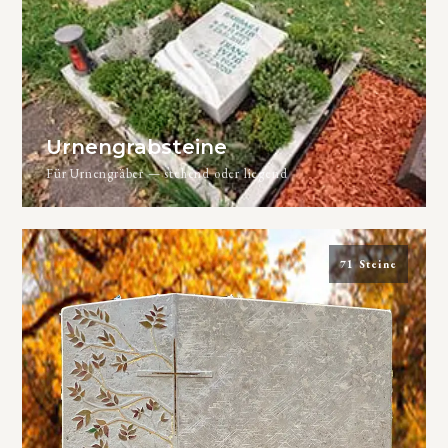
Urnengrabsteine
Für Urnengräber — stehend oder liegend
71 Steine