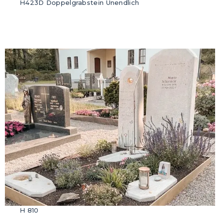
H423D Doppelgrabstein Unendlich
H 810