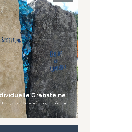
dividuelle Grabsteine
e Idee, unser Entwurf — es gibt ihn nur
mal