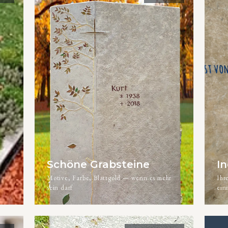
Schöne Grabsteine
In
Motive, Farbe, Blattgold — wenn es mehr
Ihr
sein darf
ein