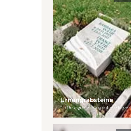
Urnengrabsteine
Für Urnengräber — stehend oder liegend