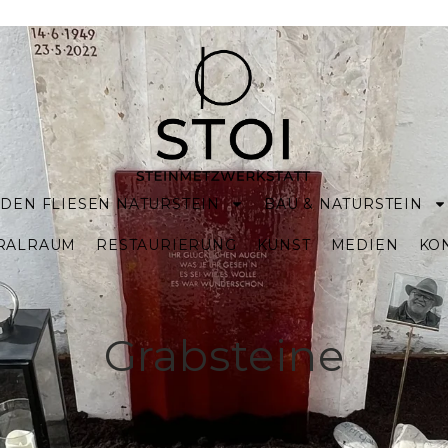
DEN FLIESEN NATURSTEIN
BAU & NATURSTEIN
KRALRAUM
RESTAURIERUNG
KUNST
MEDIEN
KO
Grabsteine