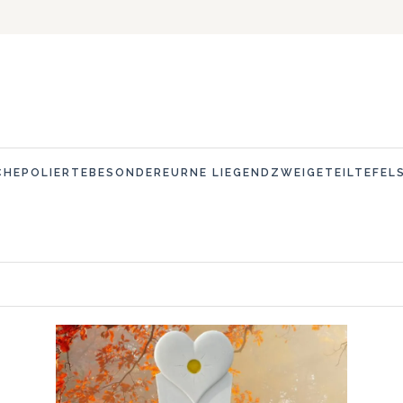
CHE
POLIERTE
BESONDERE
URNE LIEGEND
ZWEIGETEILTE
FEL