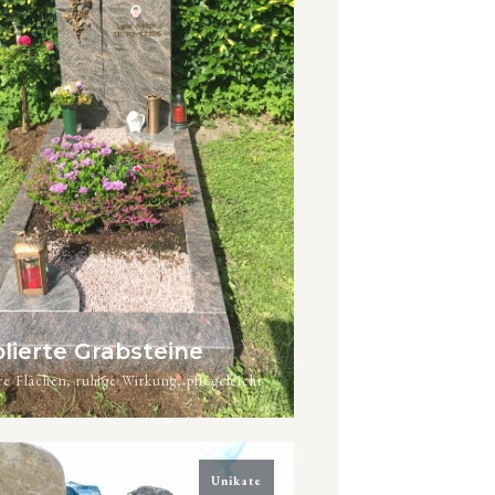
lierte Grabsteine
re Flächen, ruhige Wirkung, pflegeleicht
Unikate