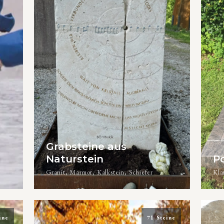
Grabsteine aus
Naturstein
Po
Granit, Marmor, Kalkstein, Schiefer
Kla
ine
71 Steine