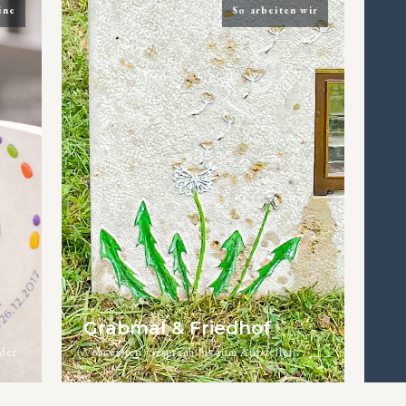
ine
So arbeiten wir
Grabmal & Friedhof
der
Vom ersten Gespräch bis zum Aufstellen