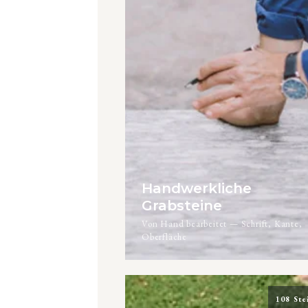
Handwerkliche
Grabsteine
Von Hand bearbeitet — Schrift, Kante,
Oberfläche
108 Ste