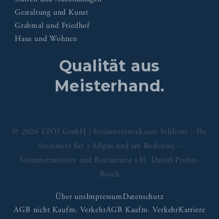
Gestaltung und Kunst
Grabmal und Friedhof
Haus und Wohnen
Qualität aus
Meisterhand.
© 2026 STOI GmbH | Steinmetzwerkstatt Schlienz – Ihr
Steinmetz für´s Allgäu und am Bodensee –
Steinmetzmeister und Restaurator i.H. Daniel Probst-
Bosch
Über uns
Impressum
Datenschutz
AGB nicht Kaufm. Verkehr
AGB Kaufm. Verkehr
Karriere