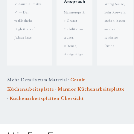
Anspruch
✓ Säure ✓ Hitze
Wenig Säure,
✓ — Der
Marmoroptik
kein Rotwein
verlässliche
+ Granit-
stehen lassen
Begleiter auf
Stabilität —
— aber die
Jahrzehnte
teurer,
schönste
seltener,
Patina
einzigartiger
Mehr Details zum Material:
Granit
Küchenarbeitsplatte
·
Marmor Küchenarbeitsplatte
·
Küchenarbeitsplatten Übersicht