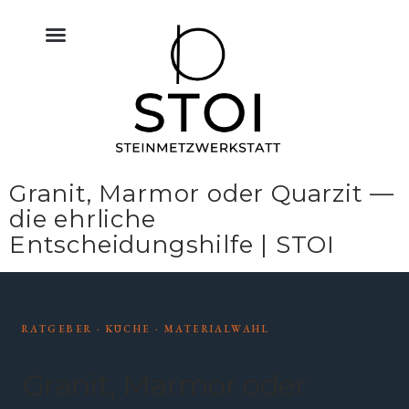
KÜCHE NATURSTEIN
BODEN FLIESEN NATURSTEIN
BAU & NATURSTEIN
HIMMELREICH MEMORIAL
ALTAR & SAKRALRAUM
Granit, Marmor oder Quarzit —
die ehrliche
Entscheidungshilfe | STOI
RATGEBER · KÜCHE · MATERIALWAHL
Granit, Marmor oder