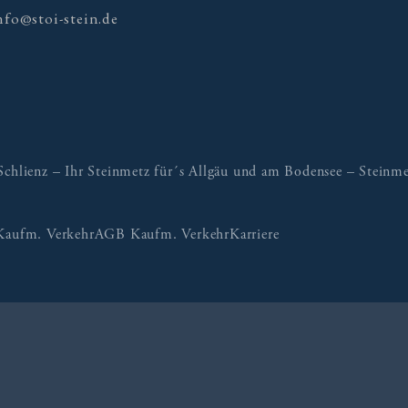
nfo@stoi-stein.de
lienz – Ihr Steinmetz für´s Allgäu und am Bodensee – Steinmet
Kaufm. Verkehr
AGB Kaufm. Verkehr
Karriere