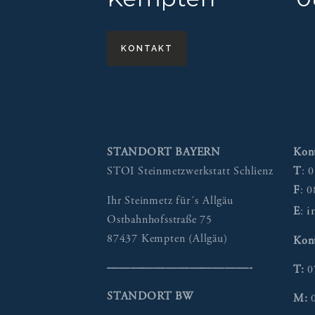
KONTAKT
STANDORT BAYERN
Kon
STOI Steinmetzwerkstatt Schlienz
T
: 
F
: 
Ihr Steinmetz für´s Allgäu
i
E
:
Ostbahnhofsstraße 75
87437 Kempten (Allgäu)
Kon
————————————-
T:
0
STANDORT BW
M:
0