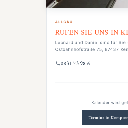
Sprechen S
ALLGÄU
Rufen Sie an — oder such
RUFEN SIE UNS IN 
einen Beratungstermin a
Bodensee, ganz wie es I
Leonard und Daniel sind für Sie 
Ostbahnhofstraße 75, 87437 Ke
Daniel Probst-Bosch
0831 73 98 6
STEINMETZMEISTER · RESTAURA
Kalender wird ge
Termine in Kempte