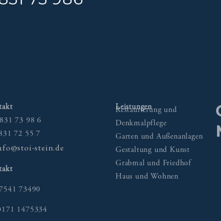
takt
Leistungen
Restaurierung und
0831 73 98 6
Denkmalpflege
0831 72 55 7
Garten und Außenanlagen
nfo@stoi-stein.de
Gestaltung und Kunst
Grabmal und Friedhof
takt
Haus und Wohnen
7541 73490
171 1475334