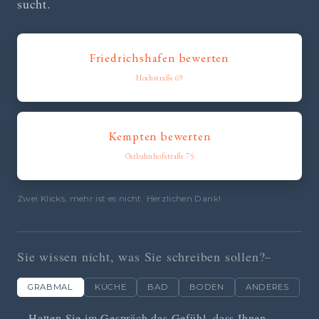
sucht.
Friedrichshafen bewerten
Hochstraße 69
Kempten bewerten
Ostbahnhofstraße 75
Zwei Klicks, mehr ist es nicht. Herzlichen Dank!
Sie wissen nicht, was Sie schreiben sollen?
GRABMAL
KÜCHE
BAD
BODEN
ANDERES
Hatten Sie im Gespräch das Gefühl, dass Ihnen