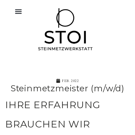
KÜCHE NATURSTEIN
BODEN FLIESEN NATURSTEIN
BAU & NATURSTEIN
HIMMELREICH MEMORIAL
ALTAR & SAKRALRAUM
FEB. 2022
Steinmetzmeister (m/w/d)
IHRE ERFAHRUNG 
BRAUCHEN WIR