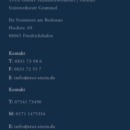
STOI GmbH Steinmetzwerkstatt | vormals
Steinwerkstatt Grammel
Ihr Steinmetz am Bodensee
Hochstr. 69
88045 Friedrichshafen
Kontakt
T
: 0831 73 98 6
F
: 0831 72 55 7
info@stoi-stein.de
E
:
Kontakt
T:
07541 73490
M:
0171 1475334
info@stoi-stein.de
E: