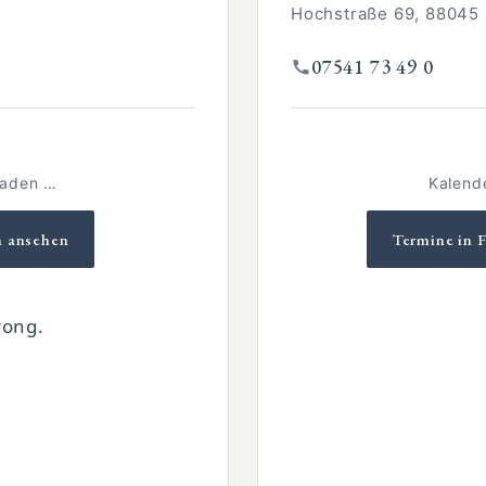
Hochstraße 69, 88045 
TOR IM HANDWERK
07541 73 49 0
laden …
Kalend
n ansehen
Termine in 