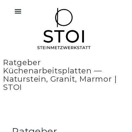
KÜCHE NATURSTEIN
BODEN FLIESEN NATURSTEIN
BAU & NATURSTEIN
HIMMELREICH MEMORIAL
ALTAR & SAKRALRAUM
Ratgeber
Küchenarbeitsplatten —
Naturstein, Granit, Marmor |
STOI
Ratgeber