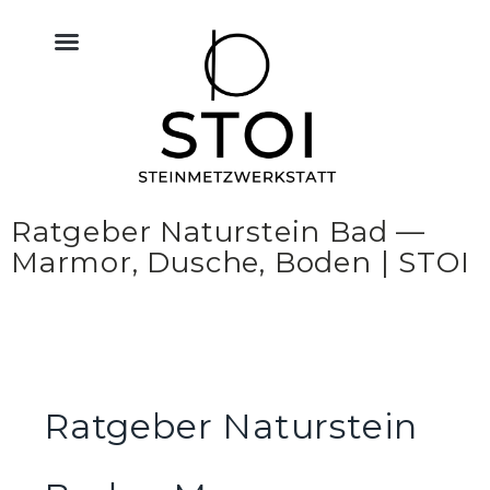
KÜCHE NATURSTEIN
BODEN FLIESEN NATURSTEIN
BAU & NATURSTEIN
HIMMELREICH MEMORIAL
ALTAR & SAKRALRAUM
Ratgeber Naturstein Bad —
Marmor, Dusche, Boden | STOI
Ratgeber Naturstein