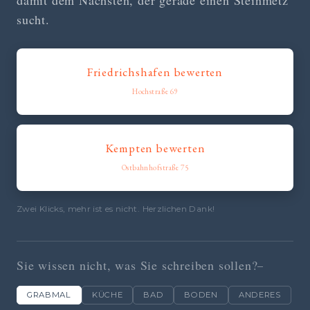
damit dem Nächsten, der gerade einen Steinmetz
sucht.
Friedrichshafen bewerten
Hochstraße 69
Kempten bewerten
Ostbahnhofstraße 75
Zwei Klicks, mehr ist es nicht. Herzlichen Dank!
Sie wissen nicht, was Sie schreiben sollen?
GRABMAL
KÜCHE
BAD
BODEN
ANDERES