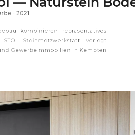
löl — Naturstein Bo
rbe · 2021
ebau kombinieren repräsentatives
 STOI Steinmetzwerkstatt verlegt
 und Gewerbeimmobilien in Kempten