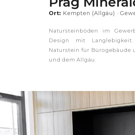
Präg Minera
Ort:
Kempten (Allgäu) · Gewe
Natursteinböden im Gewerb
Design mit Langlebigkeit.
Naturstein für Bürogebäude
und dem Allgäu.