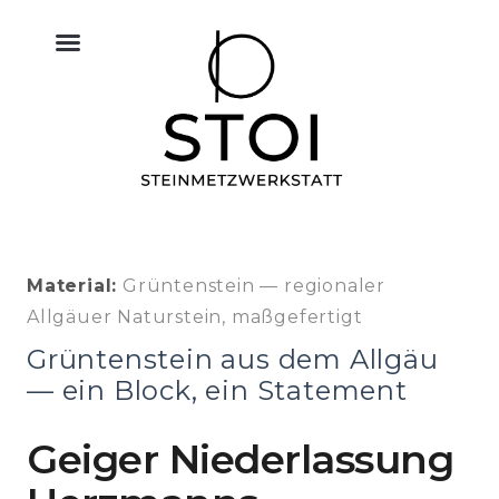
KÜCHE NATURSTEIN
BODEN FLIESEN NATURSTEIN
BAU & NATURSTEIN
HIMMELREICH MEMORIAL
ALTAR & SAKRALRAUM
Material:
Grüntenstein — regionaler
Allgäuer Naturstein, maßgefertigt
Grüntenstein aus dem Allgäu
— ein Block, ein Statement
Geiger Niederlassung