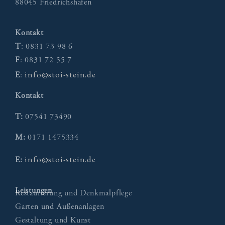
88045 Friedrichshafen
Kontakt
T
: 0831 73 98 6
F
: 0831 72 55 7
info@stoi-stein.de
E
:
Kontakt
T:
07541 73490
M:
0171 1475334
info@stoi-stein.de
E:
Leistungen
Restaurierung und Denkmalpflege
Garten und Außenanlagen
Gestaltung und Kunst