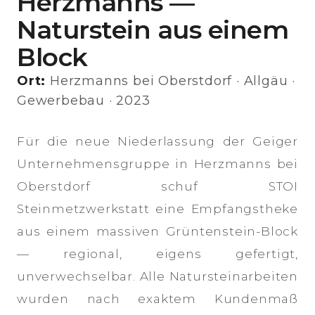
Herzmanns —
Naturstein aus einem
Block
Ort:
Herzmanns bei Oberstdorf · Allgäu ·
Gewerbebau · 2023
Für die neue Niederlassung der Geiger
Unternehmensgruppe in Herzmanns bei
Oberstdorf schuf STOI
Steinmetzwerkstatt eine Empfangstheke
aus einem massiven Grüntenstein-Block
— regional, eigens gefertigt,
unverwechselbar. Alle Natursteinarbeiten
wurden nach exaktem Kundenmaß