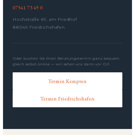
07541 73 49 0
Hochstraße 69, am Friedhof
88045 Friedrichshafen
Oder buchen Sie Ihren Beratungstermin ganz bequem
gleich selbst online — wir sehen uns dann vor Ort.
Termin Kempten
Termin Friedrichshafen