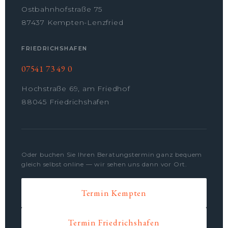
Ostbahnhofstraße 75
87437 Kempten-Lenzfried
FRIEDRICHSHAFEN
07541 73 49 0
Hochstraße 69, am Friedhof
88045 Friedrichshafen
Oder buchen Sie Ihren Beratungstermin ganz bequem
gleich selbst online — wir sehen uns dann vor Ort.
Termin Kempten
Termin Friedrichshafen