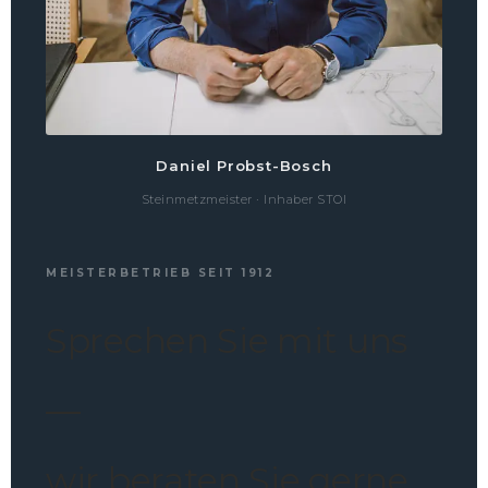
Daniel Probst-Bosch
Steinmetzmeister · Inhaber STOI
MEISTERBETRIEB SEIT 1912
Sprechen Sie mit uns
—
wir beraten Sie gerne