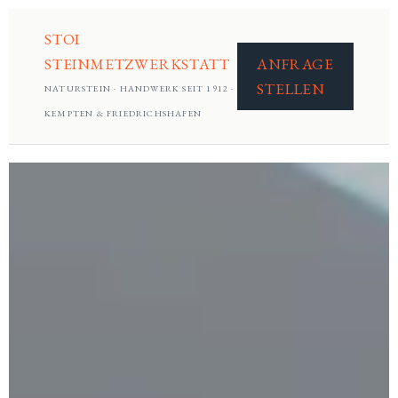
STOI
STEINMETZWERKSTATT
ANFRAGE
STELLEN
NATURSTEIN · HANDWERK SEIT 1912 ·
KEMPTEN & FRIEDRICHSHAFEN