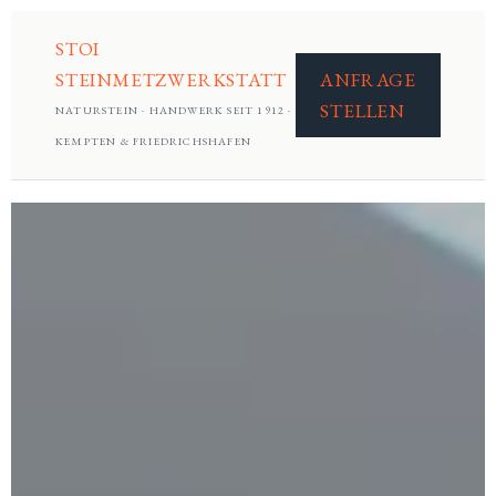
STOI
STEINMETZWERKSTATT
ANFRAGE
STELLEN
NATURSTEIN · HANDWERK SEIT 1912 ·
KEMPTEN & FRIEDRICHSHAFEN