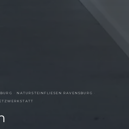
SBURG · NATURSTEINFLIESEN RAVENSBURG ·
METZWERKSTATT
n