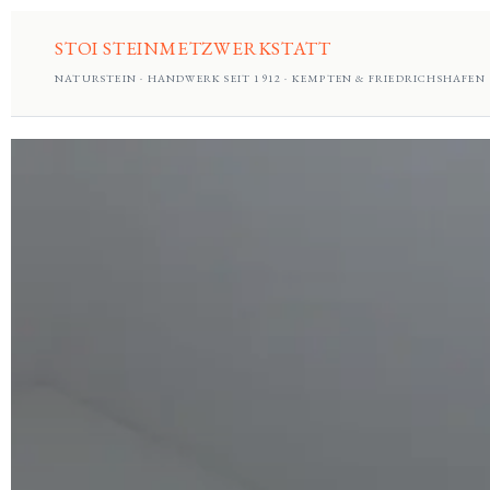
STOI STEINMETZWERKSTATT
NATURSTEIN · HANDWERK SEIT 1912 · KEMPTEN & FRIEDRICHSHAFEN