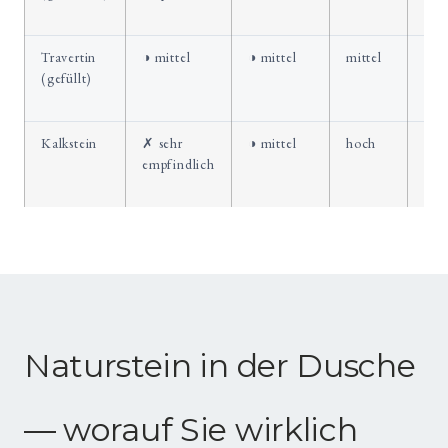
Gäs
Travertin
◑ mittel
◑ mittel
mittel
Bod
(gefüllt)
auß
Nas
Kalkstein
✗ sehr
◑ mittel
hoch
Wan
empfindlich
Gäs
tro
Naturstein in der Dusche
— worauf Sie wirklich