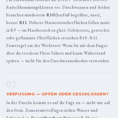
Rutschhemmungsklassen vor. Duschwannen und -böden
brauchen mindestens
R10
(barfuß begehbar, nass),
besser
R11
. Polierte Natursteinoberflächen fallen meist
in R9 — im Nassbereich zu glatt. Gebürstete, gestockte
oder geflammte Oberflächen erreichen R10–R11.
Faustregel aus der Werkstatt: Wenn Sie mit dem Finger
über die trockene Fliese fahren und kaum Widerstand
spüren — nicht für den Duschwannenboden verwenden.
02
VERFUGUNG — OFFEN ODER GESCHLOSSEN?
In der Dusche kommt es auf die Fuge an — nicht nur auf
den Stein. Zementmörtelfugen ziehen Wasser und
Schimmel an.
Epoxidharzharz-Fugen
(z.B. Mapei