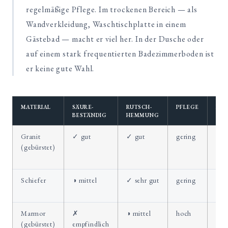
regelmäßige Pflege. Im trockenen Bereich — als
Wandverkleidung, Waschtischplatte in einem
Gästebad — macht er viel her. In der Dusche oder
auf einem stark frequentierten Badezimmerboden ist
er keine gute Wahl.
MATERIAL
SÄURE­
RUTSCH­
PFLEGE
IDE
BESTÄNDIG
HEMMUNG
Granit
✓ gut
✓ gut
gering
Bod
(gebürstet)
Dus
Was
Schiefer
◑ mittel
✓ sehr gut
gering
Dus
Bod
Marmor
✗
◑ mittel
hoch
Wan
(gebürstet)
empfindlich
Was