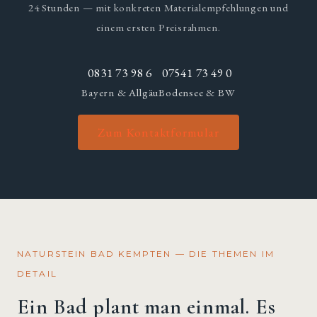
24 Stunden — mit konkreten Materialempfehlungen und
einem ersten Preisrahmen.
0831 73 98 6
07541 73 49 0
Bayern & Allgäu
Bodensee & BW
Zum Kontaktformular
NATURSTEIN BAD KEMPTEN — DIE THEMEN IM
DETAIL
Ein Bad plant man einmal. Es