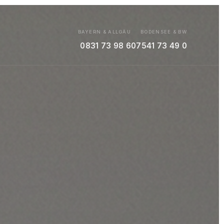
BAYERN & ALLGÄU
BODENSEE & BW
0831 73 98 6
07541 73 49 0