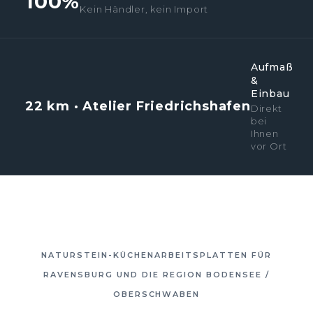
100%
Kein Händler, kein Import
Aufmaß
&
Einbau
22 km · Atelier Friedrichshafen
Direkt
bei
Ihnen
vor Ort
NATURSTEIN-KÜCHENARBEITSPLATTEN FÜR
RAVENSBURG UND DIE REGION BODENSEE /
OBERSCHWABEN