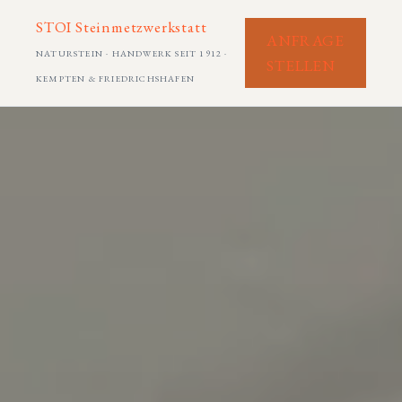
STOI Steinmetzwerkstatt
ANFRAGE
NATURSTEIN · HANDWERK SEIT 1912 ·
STELLEN
KEMPTEN & FRIEDRICHSHAFEN