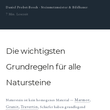
·
Daniel Probst-Bosch · Steinmetzmeister & Bildhauer
7 Min. Lesezeit
Die wichtigsten
Grundregeln für alle
Natursteine
Marmor
Naturstein ist kein homogenes Material —
,
Granit
Travertin
,
, Schiefer haben grundlegend