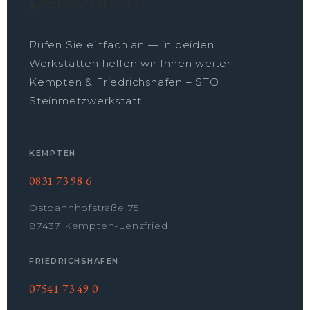
persönlich.
Rufen Sie einfach an — in beiden
Werkstätten helfen wir Ihnen weiter.
Kempten & Friedrichshafen – STOI
Steinmetzwerkstatt.
KEMPTEN
0831 73 98 6
Ostbahnhofstraße 75
87437 Kempten-Lenzfried
FRIEDRICHSHAFEN
07541 73 49 0