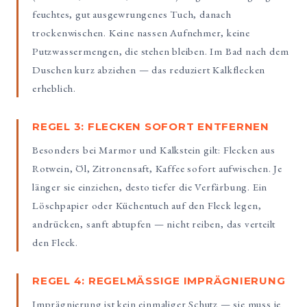
feuchtes, gut ausgewrungenes Tuch, danach
trockenwischen. Keine nassen Aufnehmer, keine
Putzwassermengen, die stehen bleiben. Im Bad nach dem
Duschen kurz abziehen — das reduziert Kalkflecken
erheblich.
REGEL 3: FLECKEN SOFORT ENTFERNEN
Besonders bei Marmor und Kalkstein gilt: Flecken aus
Rotwein, Öl, Zitronensaft, Kaffee sofort aufwischen. Je
länger sie einziehen, desto tiefer die Verfärbung. Ein
Löschpapier oder Küchentuch auf den Fleck legen,
andrücken, sanft abtupfen — nicht reiben, das verteilt
den Fleck.
REGEL 4: REGELMÄSSIGE IMPRÄGNIERUNG
Imprägnierung ist kein einmaliger Schutz — sie muss je