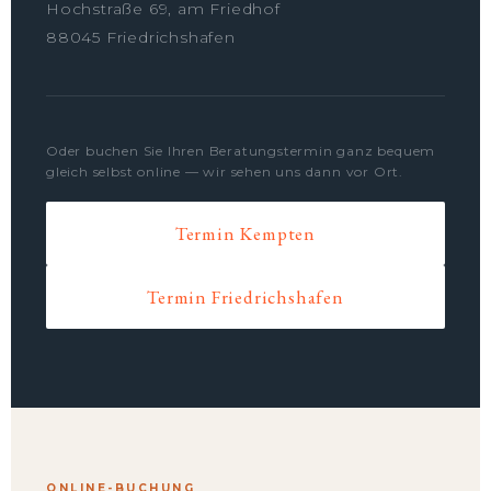
Hochstraße 69, am Friedhof
88045 Friedrichshafen
Oder buchen Sie Ihren Beratungstermin ganz bequem
gleich selbst online — wir sehen uns dann vor Ort.
Termin Kempten
Termin Friedrichshafen
ONLINE-BUCHUNG