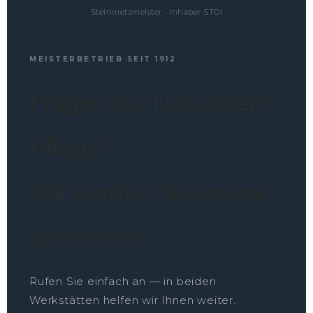
Steinmetzmeister · Inhaber STOI
MEISTERBETRIEB SEIT 1912
Fragen zur Naturstein-
Pflege?
Wir beraten Sie gerne
persönlich.
Rufen Sie einfach an — in beiden
Werkstätten helfen wir Ihnen weiter.