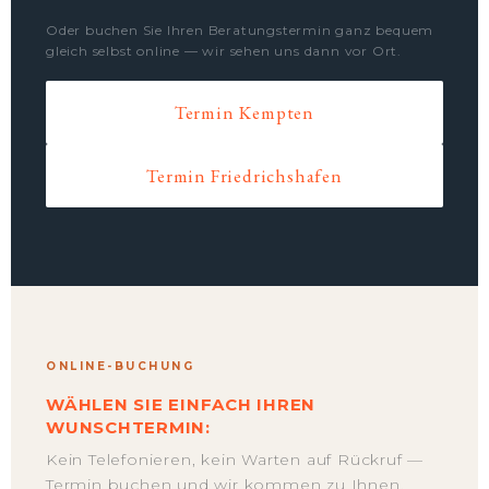
Oder buchen Sie Ihren Beratungstermin ganz bequem
gleich selbst online — wir sehen uns dann vor Ort.
Termin Kempten
Termin Friedrichshafen
ONLINE-BUCHUNG
WÄHLEN SIE EINFACH IHREN
WUNSCHTERMIN:
Kein Telefonieren, kein Warten auf Rückruf —
Termin buchen und wir kommen zu Ihnen.