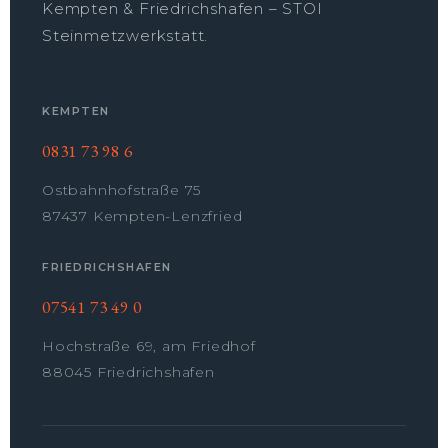
Kempten & Friedrichshafen – STOI
Steinmetzwerkstatt.
KEMPTEN
0831 73 98 6
Ostbahnhofstraße 75
87437 Kempten-Lenzfried
FRIEDRICHSHAFEN
07541 73 49 0
Hochstraße 69, am Friedhof
88045 Friedrichshafen