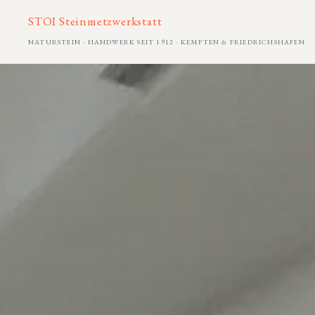
STOI Steinmetzwerkstatt
NATURSTEIN · HANDWERK SEIT 1912 · KEMPTEN & FRIEDRICHSHAFEN