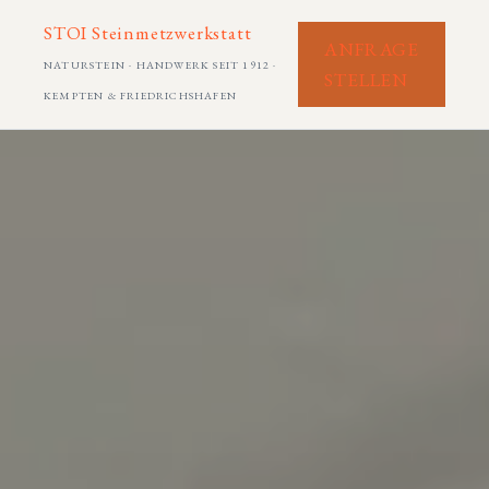
STOI Steinmetzwerkstatt
ANFRAGE
NATURSTEIN · HANDWERK SEIT 1912 ·
STELLEN
KEMPTEN & FRIEDRICHSHAFEN