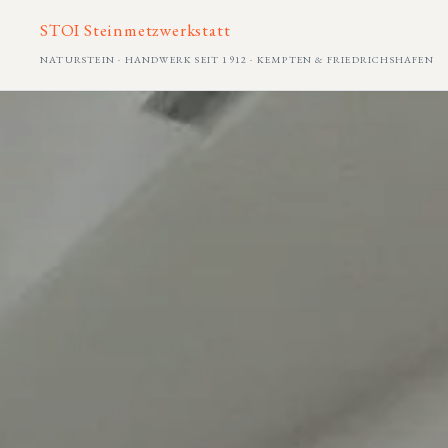
STOI Steinmetzwerkstatt
NATURSTEIN · HANDWERK SEIT 1912 · KEMPTEN & FRIEDRICHSHAFEN