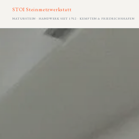
STOI Steinmetzwerkstatt
NATURSTEIN · HANDWERK SEIT 1912 · KEMPTEN & FRIEDRICHSHAFEN