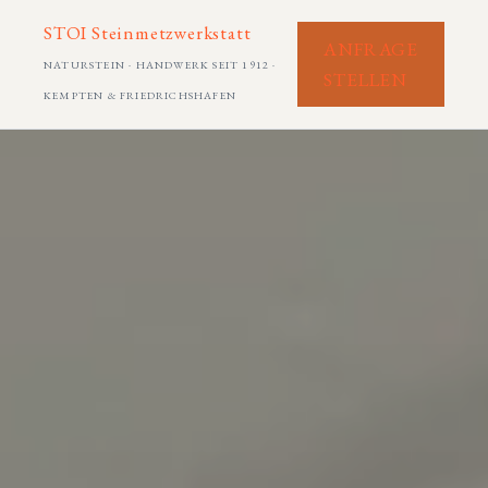
STOI Steinmetzwerkstatt
ANFRAGE
NATURSTEIN · HANDWERK SEIT 1912 ·
STELLEN
KEMPTEN & FRIEDRICHSHAFEN