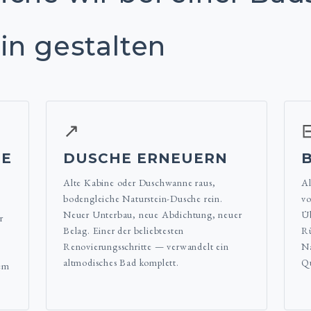
in gestalten
↗
TE
DUSCHE ERNEUERN
Alte Kabine oder Duschwanne raus,
Al
bodengleiche Naturstein-Dusche rein.
vo
Neuer Unterbau, neue Abdichtung, neuer
Üb
r
Belag. Einer der beliebtesten
Rü
Renovierungsschritte — verwandelt ein
Na
altmodisches Bad komplett.
Qu
nem