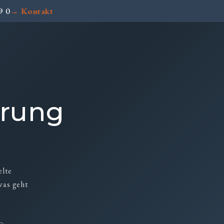
9 0
→ Kontakt
erung
elte
was geht