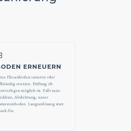
⊟
BODEN ERNEUERN
ten Fliesenboden sanieren oder
llständig ersetzen. Prüfung ob
erverlegen möglich ist. Falls nein:
ckbau, Abdichtung, neuer
tursteinboden. Langzeitlösung statt
ick-Fix.