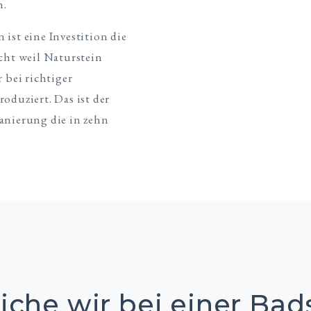
n.
ist eine Investition die
icht weil Naturstein
 bei richtiger
oduziert. Das ist der
anierung die in zehn
iche wir bei einer Ba