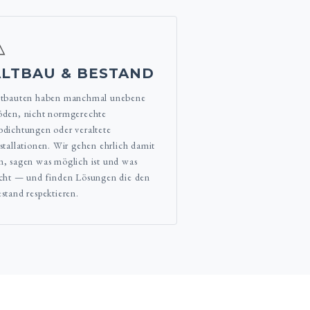
△
ALTBAU & BESTAND
ltbauten haben manchmal unebene
den, nicht normgerechte
dichtungen oder veraltete
stallationen. Wir gehen ehrlich damit
, sagen was möglich ist und was
cht — und finden Lösungen die den
stand respektieren.