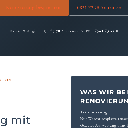
Renovierung besprechen
0831 73 98 6 anrufen
Bayern & Allgäu:
0831 73 98 6
Bodensee & BW:
07541 73 49 0
STEIN
WAS WIR BE
RENOVIERU
Teilsanierung:
g mit
Nur Waschtischplatte tausc
Gezielte Aufwertung ohne