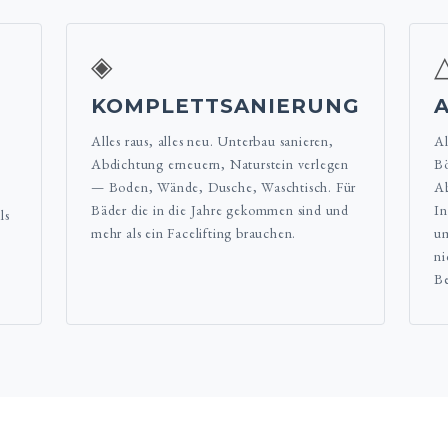
◈
KOMPLETTSANIERUNG
Alles raus, alles neu. Unterbau sanieren,
A
Abdichtung erneuern, Naturstein verlegen
Bö
— Boden, Wände, Dusche, Waschtisch. Für
Ab
Bäder die in die Jahre gekommen sind und
In
ls
mehr als ein Facelifting brauchen.
um
ni
Be