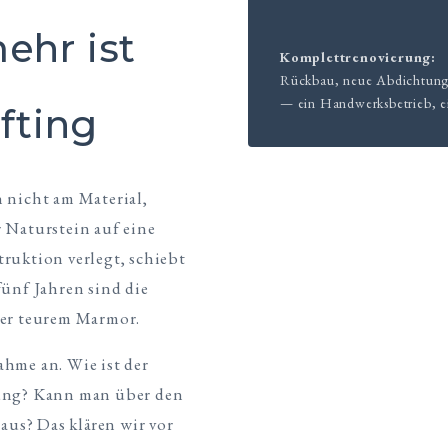
ehr ist
Komplettrenovierung:
Rückbau, neue Abdichtung,
— ein Handwerksbetrieb, 
ifting
 nicht am Material,
 Naturstein auf eine
ruktion verlegt, schiebt
fünf Jahren sind die
ter teurem Marmor.
hme an. Wie ist der
tung? Kann man über den
raus? Das klären wir vor