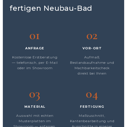
fertigen Neubau-Bad
01
02
ANFRAGE
VOR-ORT
Kostenlose Erstberatung
Aufmaß,
— telefonisch, per E-Mail
Bestandsaufnahme und
oder im Showroom
Machbarkeitscheck
direkt bei Ihnen
03
04
MATERIAL
FERTIGUNG
Auswahl mit echten
Maßzuschnitt,
Musterplatten im
Kantenbearbeitung und
Showroom — anfassen,
Ausschnitte in eigener