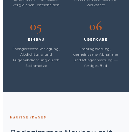
vergleichen, entscheiden
Werkstatt
05
06
EINBAU
ÜBERGABE
Fachgerechte Verlegung,
Imprägnierung,
Abdichtung und
gemeinsame Abnahme
Fugenabdichtung durch
und Pflegeanleitung —
Steinmetze
fertiges Bad
HÄUFIGE FRAGEN