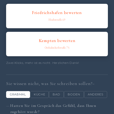
Friedrichshafen bewerten
Hochstraße 69
Kempten bewerten
Ostbahnhofstraße 75
Zwei Klicks, mehr ist es nicht. Herzlichen Dank!
Sie wissen nicht, was Sie schreiben sollen?
GRABMAL
KÜCHE
BAD
BODEN
ANDERES
Hatten Sie im Gespräch das Gefühl, dass Ihnen
zugehört wurde?